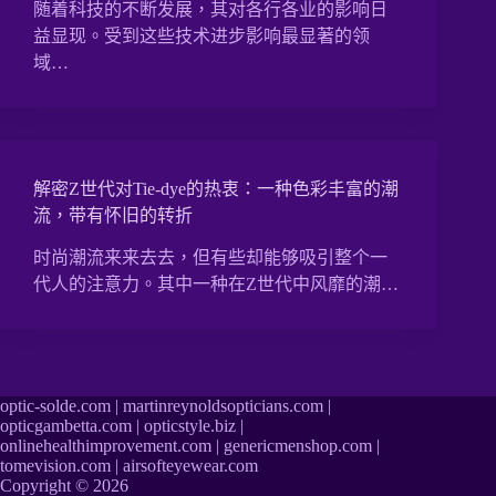
随着科技的不断发展，其对各行各业的影响日
益显现。受到这些技术进步影响最显著的领
域…
解密Z世代对Tie-dye的热衷：一种色彩丰富的潮
流，带有怀旧的转折
时尚潮流来来去去，但有些却能够吸引整个一
代人的注意力。其中一种在Z世代中风靡的潮…
optic-solde.com
|
martinreynoldsopticians.com
|
opticgambetta.com
|
opticstyle.biz
|
onlinehealthimprovement.com
|
genericmenshop.com
|
tomevision.com
|
airsofteyewear.com
Copyright © 2026