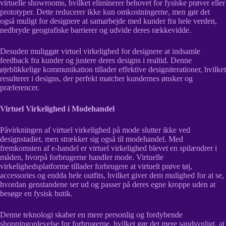
virtuelle showrooms, hvilket eliminerer behovet for fysiske prøver eller
prototyper. Dette reducerer ikke kun omkostningerne, men gør det
også muligt for designere at samarbejde med kunder fra hele verden,
nedbryde geografiske barrierer og udvide deres rækkevidde.
Desuden muliggør virtuel virkelighed for designere at indsamle
feedback fra kunder og justere deres designs i realtid. Denne
øjeblikkelige kommunikation tillader effektive designiterationer, hvilket
resulterer i designs, der perfekt matcher kundernes ønsker og
præferencer.
Virtuel Virkelighed i Modehandel
Påvirkningen af virtuel virkelighed på mode slutter ikke ved
designstadiet, men strækker sig også til modehandel. Med
fremkomsten af e-handel er virtuel virkelighed blevet en spilændrer i
måden, hvorpå forbrugerne handler mode. Virtuelle
virkelighedsplatforme tillader forbrugere at virtuelt prøve tøj,
accessories og endda hele outfits, hvilket giver dem mulighed for at se,
hvordan genstandene ser ud og passer på deres egne kroppe uden at
besøge en fysisk butik.
Denne teknologi skaber en mere personlig og fordybende
shoppingoplevelse for forbrugerne, hvilket gør det mere sandsynligt, at