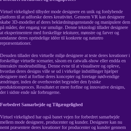
Virtuel virkelighed tilbyder mode designere en unik og fordybende
platform til at udforske deres kreativitet. Gennem VR kan designere
skabe 3D-modeller af deres beklædningsgenstande og manipulere dem
på måder, der engang var umulige. Denne teknologi tillader designere
at eksperimentere med forskellige teksturer, mønstre og farver og
omdanne deres oprindelige idéer til konkrete og naturtro
repræsentationer.
Desuden tillader den virtuelle miljø designere at teste deres kreationer i
forskellige virtuelle scenarier, såsom en catwalk-show eller endda en
interaktiv modeudstilling. Denne evne til at visualisere og opleve,
hvordan deres designs ville se ud i virkelige indstillinger hjælper
designere med at forfine deres koncepter og foretage nødvendige
ændringer, inden de overhovedet begynder den fysiske
produktionsproces. Resultatet er mere forfine og innovative designs,
der i sidste ende når forbrugerne.
Forbedret Samarbejde og Tilgængelighed
Virtuel virkelighed har også banet vejen for forbedret samarbejde
mellem mode designere, producenter og kunder. Designere kan nu
nemt præsentere deres kreationer for producenter og kunder gennem