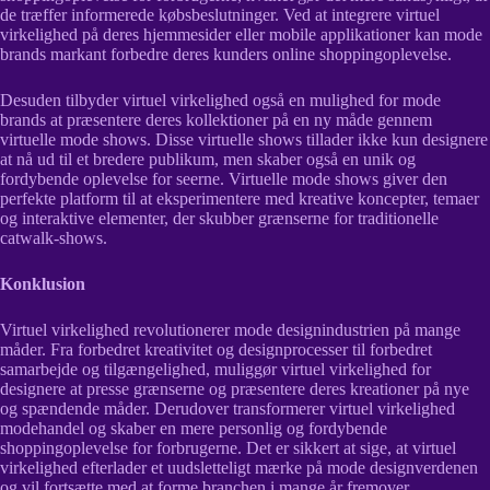
de træffer informerede købsbeslutninger. Ved at integrere virtuel
virkelighed på deres hjemmesider eller mobile applikationer kan mode
brands markant forbedre deres kunders online shoppingoplevelse.
Desuden tilbyder virtuel virkelighed også en mulighed for mode
brands at præsentere deres kollektioner på en ny måde gennem
virtuelle mode shows. Disse virtuelle shows tillader ikke kun designere
at nå ud til et bredere publikum, men skaber også en unik og
fordybende oplevelse for seerne. Virtuelle mode shows giver den
perfekte platform til at eksperimentere med kreative koncepter, temaer
og interaktive elementer, der skubber grænserne for traditionelle
catwalk-shows.
Konklusion
Virtuel virkelighed revolutionerer mode designindustrien på mange
måder. Fra forbedret kreativitet og designprocesser til forbedret
samarbejde og tilgængelighed, muliggør virtuel virkelighed for
designere at presse grænserne og præsentere deres kreationer på nye
og spændende måder. Derudover transformerer virtuel virkelighed
modehandel og skaber en mere personlig og fordybende
shoppingoplevelse for forbrugerne. Det er sikkert at sige, at virtuel
virkelighed efterlader et uudsletteligt mærke på mode designverdenen
og vil fortsætte med at forme branchen i mange år fremover.