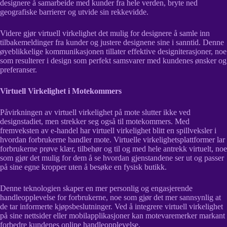
designere å samarbeide med kunder fra hele verden, bryte ned
geografiske barrierer og utvide sin rekkevidde.
Videre gjør virtuell virkelighet det mulig for designere å samle inn
tilbakemeldinger fra kunder og justere designene sine i sanntid. Denne
øyeblikkelige kommunikasjonen tillater effektive designiterasjoner, noe
som resulterer i design som perfekt samsvarer med kundenes ønsker og
preferanser.
Virtuell Virkelighet i Motekommers
Påvirkningen av virtuell virkelighet på mote slutter ikke ved
designstadiet, men strekker seg også til motekommers. Med
fremveksten av e-handel har virtuell virkelighet blitt en spillveksler i
hvordan forbrukerne handler mote. Virtuelle virkelighetsplattformer lar
forbrukerne prøve klær, tilbehør og til og med hele antrekk virtuelt, noe
som gjør det mulig for dem å se hvordan gjenstandene ser ut og passer
på sine egne kropper uten å besøke en fysisk butikk.
Denne teknologien skaper en mer personlig og engasjerende
handleopplevelse for forbrukerne, noe som gjør det mer sannsynlig at
de tar informerte kjøpsbeslutninger. Ved å integrere virtuell virkelighet
på sine nettsider eller mobilapplikasjoner kan motevaremerker markant
forbedre kundenes online handleopplevelse.