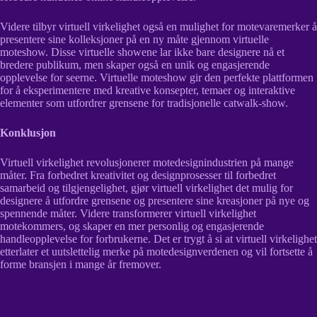
Videre tilbyr virtuell virkelighet også en mulighet for motevaremerker å
presentere sine kolleksjoner på en ny måte gjennom virtuelle
moteshow. Disse virtuelle showene lar ikke bare designere nå et
bredere publikum, men skaper også en unik og engasjerende
opplevelse for seerne. Virtuelle moteshow gir den perfekte plattformen
for å eksperimentere med kreative konsepter, temaer og interaktive
elementer som utfordrer grensene for tradisjonelle catwalk-show.
Konklusjon
Virtuell virkelighet revolusjonerer motedesignindustrien på mange
måter. Fra forbedret kreativitet og designprosesser til forbedret
samarbeid og tilgjengelighet, gjør virtuell virkelighet det mulig for
designere å utfordre grensene og presentere sine kreasjoner på nye og
spennende måter. Videre transformerer virtuell virkelighet
motekommers, og skaper en mer personlig og engasjerende
handleopplevelse for forbrukerne. Det er trygt å si at virtuell virkelighet
etterlater et uutslettelig merke på motedesignverdenen og vil fortsette å
forme bransjen i mange år fremover.