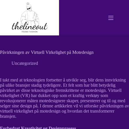
Hopp
til
innholdet
Påvirkningen av Virtuell Virkelighet på Motedesign
Uncategorized
I takt med at teknologien fortsetter å utvikle seg, blir dens innvirkning
på ulike bransjer stadig tydeligere. Et felt som har blitt betydelig
påvirket av disse teknologiske fremskrittene er motedesign. Virtuell
virkelighet (VR) har dukket opp som et kraftig verktøy som
revolusjonerer måten motedesignere skaper, presenterer og til og med
selger sine design på. I denne artikkelen vil vi utforske påvirkningen av
virtuell virkelighet på motedesign og hvordan det transformerer
bransjen.
Forbedret Kreativitet og Designprosess