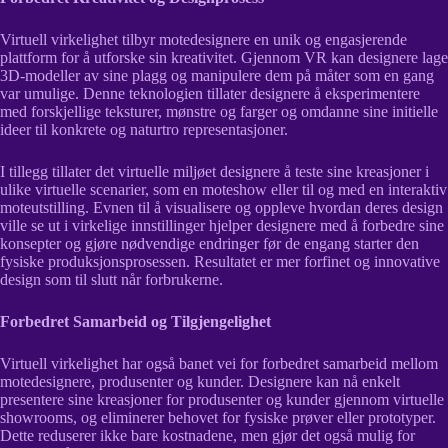
Virtuell virkelighet tilbyr motedesignere en unik og engasjerende
plattform for å utforske sin kreativitet. Gjennom VR kan designere lage
3D-modeller av sine plagg og manipulere dem på måter som en gang
var umulige. Denne teknologien tillater designere å eksperimentere
med forskjellige teksturer, mønstre og farger og omdanne sine initielle
ideer til konkrete og naturtro representasjoner.
I tillegg tillater det virtuelle miljøet designere å teste sine kreasjoner i
ulike virtuelle scenarier, som en moteshow eller til og med en interaktiv
moteutstilling. Evnen til å visualisere og oppleve hvordan deres design
ville se ut i virkelige innstillinger hjelper designere med å forbedre sine
konsepter og gjøre nødvendige endringer før de engang starter den
fysiske produksjonsprosessen. Resultatet er mer forfinet og innovative
design som til slutt når forbrukerne.
Forbedret Samarbeid og Tilgjengelighet
Virtuell virkelighet har også banet vei for forbedret samarbeid mellom
motedesignere, produsenter og kunder. Designere kan nå enkelt
presentere sine kreasjoner for produsenter og kunder gjennom virtuelle
showrooms, og eliminerer behovet for fysiske prøver eller prototyper.
Dette reduserer ikke bare kostnadene, men gjør det også mulig for